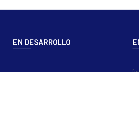
EN DESARROLLO
E
[m