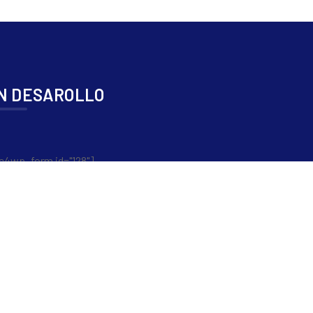
N DESAROLLO
c4wp_form id="128"]