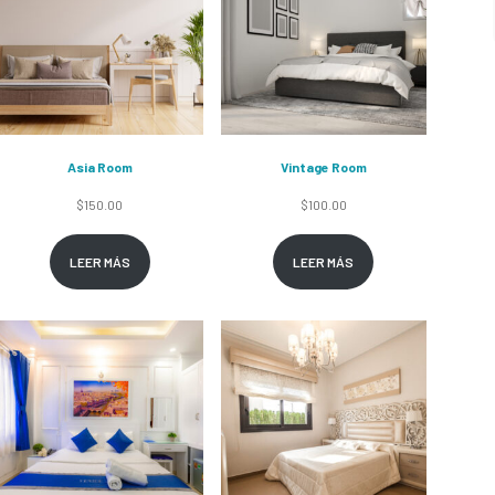
Asia Room
Vintage Room
$
150.00
$
100.00
LEER MÁS
LEER MÁS