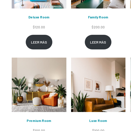
Deluxe Room
Family Room
$
120.00
$
200.00
LEER MÁS
LEER MÁS
Premium Room
Luxe Room
$
100.00
$
100.00