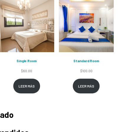
Single Room
Standard Room
$
60.00
$
100.00
LEER MÁS
LEER MÁS
jado