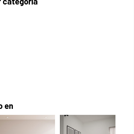
 categoría
o en