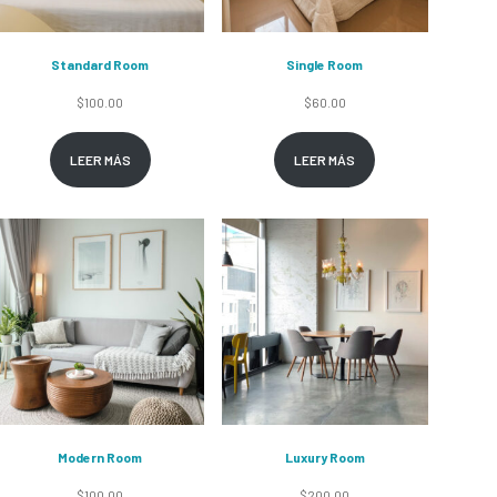
Standard Room
Single Room
$
100.00
$
60.00
LEER MÁS
LEER MÁS
Modern Room
Luxury Room
$
100.00
$
200.00