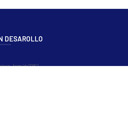
N DESAROLLO
c4wp_form id="128"]