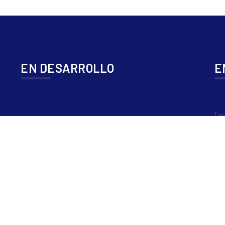
EN DESARROLLO
E
[m